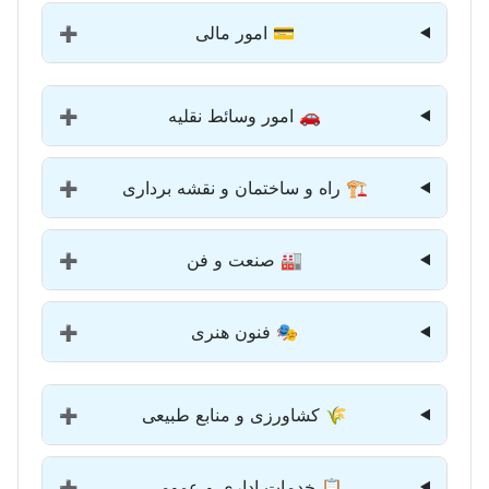
💳 امور مالی
➕
🚗 امور وسائط نقلیه
➕
🏗️ راه و ساختمان و نقشه برداری
➕
🏭 صنعت و فن
➕
🎭 فنون هنری
➕
🌾 کشاورزی و منابع طبیعی
➕
📋 خدمات اداری و عمومی
➕