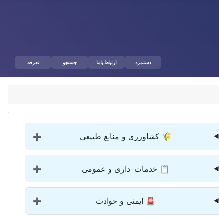
دستمزد
ارتباط باما
جستجو
تعرفه
🌾 کشاورزی و منابع طبیعی
➕
📋 خدمات اداری و عمومی
➕
🚨 ایمنی و حوادث
➕