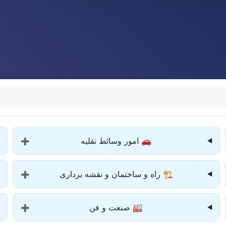
🚗 امور وسائط نقلیه
➕
🏗️ راه و ساختمان و نقشه برداری
➕
🏭 صنعت و فن
➕