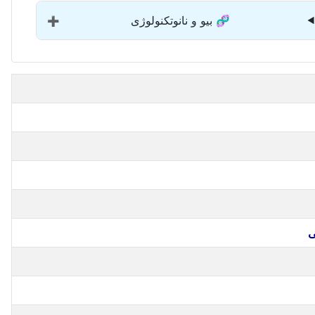
🧬 بیو و نانوتکنولوژی
➕
ی